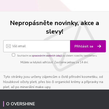
Nepropásněte novinky, akce a
slevy!
Přihlásit se
Souhlasím se
zpracováním osobních údajů
za účelem rozesílky newsletteru.
Můžete se kdykoli odhlásit. Zasíláme jednou za 14 dní.
Tyto stránky jsou určeny zájemcům o čistě přírodní kosmetiku, od
hloubkové očisty pleti, přes bio či organické krémy a přípravky na
pleť, až po minerální make-upy.
O OVERSHINE