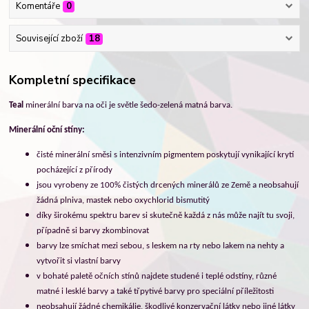
Komentáře
0
Související zboží
18
Kompletní specifikace
Teal
minerální barva na oči je světle šedo-zelená matná barva.
Minerální oční stíny:
č
isté minerální směsi s intenzivním pigmentem poskytují vynikající krytí
pocházející z přírody
jsou v
yrobeny ze 100% čistých drcených minerálů ze Země a neobsahují
žádná plniva, mastek nebo oxychlorid bismutitý
díky širokému spektru barev si skutečně každá z nás může najít tu svoji,
případně si barvy zkombinovat
barvy lze smíchat mezi sebou, s leskem na rty nebo lakem na nehty a
vytvořit si vlastní barvy
v bohaté paletě očních stínů najdete studené i teplé odstíny, různé
matné i lesklé barvy a také třpytivé barvy pro speciální příležitosti
neobsahují žádné chemikálie, škodlivé konzervační látky nebo jiné látky