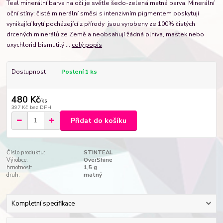
Teal minerální barva na oči je světle šedo-zelená matná barva. Minerální
oční stíny: čisté minerální směsi s intenzivním pigmentem poskytují
vynikající krytí pocházející z přírody jsou vyrobeny ze 100% čistých
drcených minerálů ze Země a neobsahují žádná plniva, mastek nebo
oxychlorid bismutitý ...
celý popis
Dostupnost
Poslení 1 ks
480 Kč
/
ks
397 Kč
bez DPH
Přidat do košíku
Číslo produktu:
STINTEAL
Výrobce:
OverShine
hmotnost:
1,5 g
druh:
matný
Kompletní specifikace