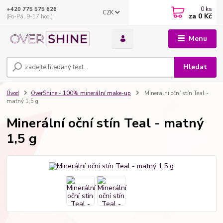
0
ks
+420 775 575 626
CZK
za
0 Kč
(Po-Pá, 9-17 hod.)
Menu
Hledat
Úvod
OverShine - 100% minerální make-up
Minerální oční stín Teal -
matný 1,5 g
Minerální oční stín Teal - matný
1,5 g