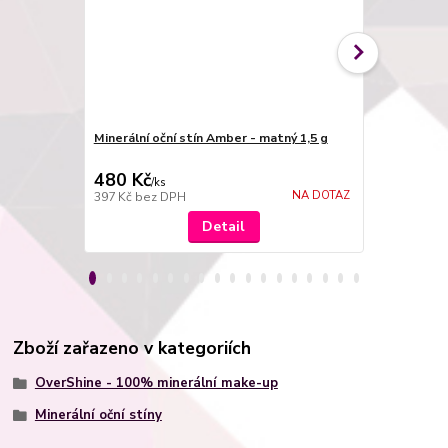
Minerální oční stín Amber - matný 1,5 g
Minerální oč
480 Kč
480 Kč
/
ks
/
ks
NA DOTAZ
397 Kč
bez DPH
397 Kč
bez 
Detail
Zboží zařazeno v kategoriích
OverShine - 100% minerální make-up
Minerální oční stíny