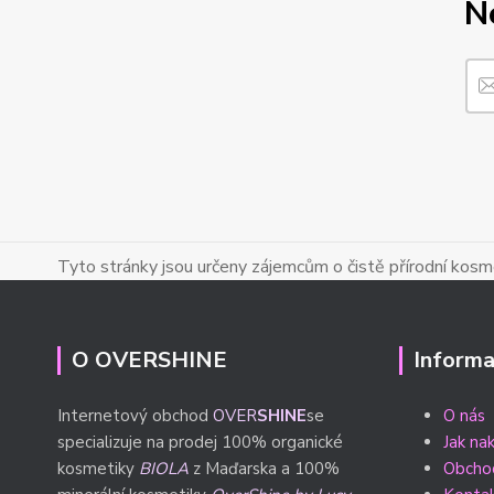
N
Tyto stránky jsou určeny zájemcům o čistě přírodní kosmet
O OVERSHINE
Informa
Internetový obchod
OVER
SHINE
se
O nás
specializuje na prodej 100% organické
Jak na
kosmetiky
BIOLA
z Maďarska a 100%
Obcho