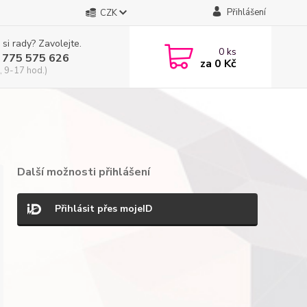
Přihlášení
CZK
 si rady? Zavolejte.
0
ks
 775 575 626
za
0 Kč
, 9-17 hod.)
Další možnosti přihlášení
Přihlásit přes mojeID