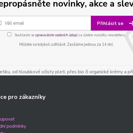
epropásněte novinky, akce a slev
Přihlásit se
Souhlasím se
zpracováním osobních údajů
za účelem rozesílky newsletteru.
Můžete se kdykoli odhlásit. Zasíláme jednou za 14 dní.
iku, od hloubkové očisty pleti, přes bio či organické krémy a př
ce pro zákazníky
kupovat
dní podmínky