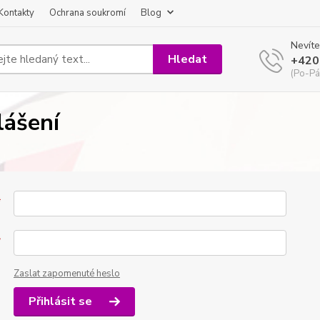
Kontakty
Ochrana soukromí
Blog
Nevíte
Hledat
+420
(Po-Pá
lášení
*
*
Zaslat zapomenuté heslo
Přihlásit se