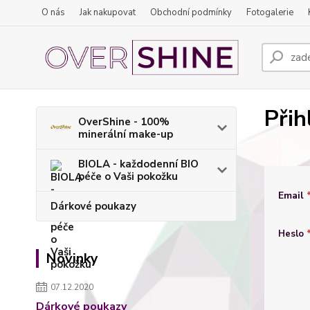
O nás
Jak nakupovat
Obchodní podmínky
Fotogalerie
Přih
OverShine - 100%
minerální make-up
BIOLA - každodenní BIO
péče o Vaši pokožku
Email
Dárkové poukazy
Heslo
Novinky
07.12.2020
Dárkové poukazy