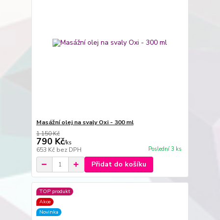
Masážní olej na svaly Oxi - 300 ml
1 150 Kč
790 Kč
/
ks
Poslední 3 ks
653 Kč
bez DPH
Přidat do košíku
TOP produkt
Akce
Novinka