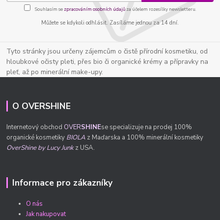
Souhlasím se
zpracováním osobních údajů
za účelem rozesílky newsletteru.
Můžete se kdykoli odhlásit. Zasíláme jednou za 14 dní.
Tyto stránky jsou určeny zájemcům o čistě přírodní kosmetiku, od
hloubkové očisty pleti, přes bio či organické krémy a přípravky na
pleť, až po minerální make-upy.
O OVERSHINE
Internetový obchod
OVER
SHINE
se specializuje na prodej 100%
organické kosmetiky
BIOLA
z Maďarska a 100% minerální kosmetiky
OverShine by Lucy Junk
z USA.
Informace pro zákazníky
O nás
Jak nakupovat