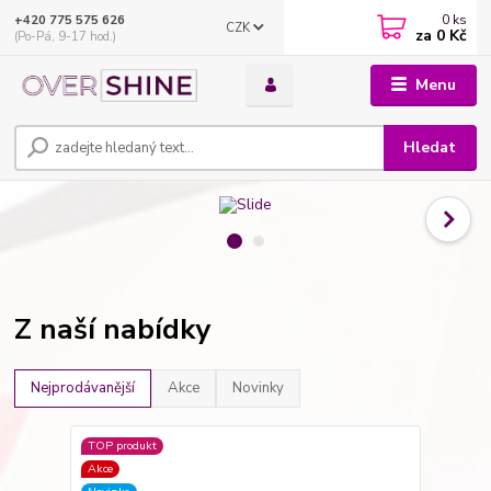
0
ks
+420 775 575 626
CZK
za
0 Kč
(Po-Pá, 9-17 hod.)
Menu
Hledat
Z naší nabídky
Nejprodávanější
Akce
Novinky
TOP produkt
Akce