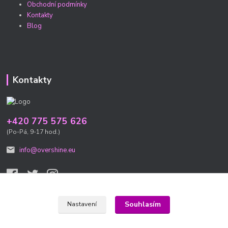
Obchodní podmínky
Kontakty
Blog
Kontakty
+420 775 575 626
(Po-Pá, 9-17 hod.)
info@overshine.eu
Souhlasím
Nastavení
© 2020 NORDIKO s.r.o. Všechna práva vyhrazena. Je zakázáno jakýkoli text z