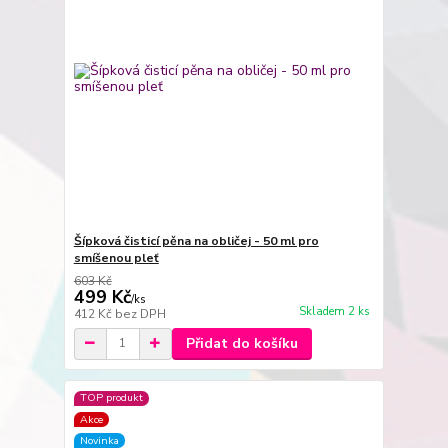
Šípková čisticí pěna na obličej - 50 ml pro
smíšenou pleť
603 Kč
499 Kč
/
ks
Skladem 2 ks
412 Kč
bez DPH
Přidat do košíku
TOP produkt
Akce
Novinka