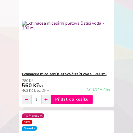
Echinacea micelární pleťová čistící voda - 200 ml
780 Kč
560 Kč
/
ks
SKLADEM 8 ks
463 Kč
bez DPH
Přidat do košíku
TOP produkt
Akce
Novinka