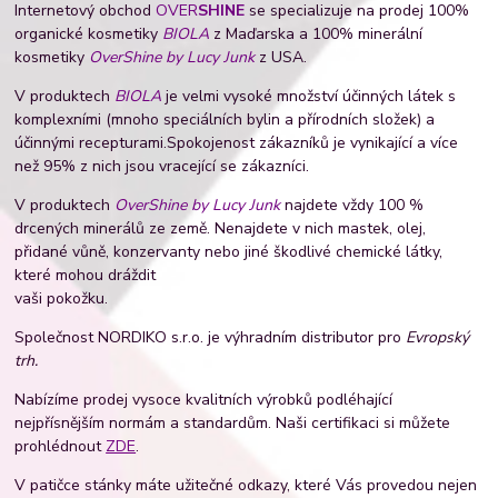
Internetový obchod
OVER
SHINE
se specializuje na prodej 100%
organické kosmetiky
BIOLA
z Maďarska a 100% minerální
kosmetiky
OverShine by Lucy Junk
z USA.
V produktech
BIOLA
je velmi vysoké množství účinných látek s
komplexními (mnoho speciálních bylin a přírodních složek) a
účinnými recepturami.
Spokojenost zákazníků je vynikající a více
než 95% z nich jsou vracející se zákazníci.
V produktech
OverShine by Lucy Junk
najdete vždy 100 %
drcených minerálů ze země. Nenajdete v nich mastek, olej,
přidané vůně, konzervanty nebo jiné škodlivé chemické látky,
které mohou dráždit
vaši pokožku.
Společnost NORDIKO s.r.o. je výhradním distributor pro
Evropský
trh.
Nabízíme prodej vysoce kvalitních výrobků podléhající
nejpřísnějším normám a standardům. Naši certifikaci si můžete
prohlédnout
ZDE
.
V patičce stánky máte užitečné odkazy, které Vás provedou nejen