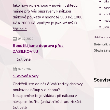
díky
Jako novinku e-shopu v novém vzhledu,
barv
máme pro Vás připraveny k nákupu
v boh
dárkové poukazy v hodnotě 500 Kč, 1000
neob
Kč a 2000 Kč. Využijte je jako krásný D...
jsou
číst celé
Uvidíte a poc
07.12.2020
Složení:
slíd
Spustili jsme dopravu přes
ZÁSILKOVNU
Obsah
: 1,5 g
číst celé
07.12.2020
Slevové kódy
Souvise
Obdrželi jste od nás či Vaší rodiny dárkový
poukaz na nákup v e-shopu?
Nezapomínejte je vkládat při nákupu v
nákupním košíku (unikátní kód) pro získání...
číst celé