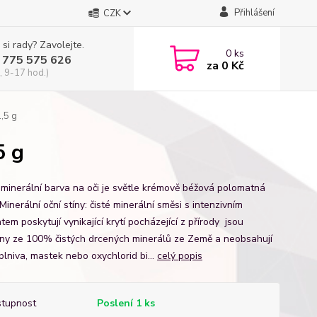
Přihlášení
CZK
 si rady? Zavolejte.
0
ks
 775 575 626
za
0 Kč
, 9-17 hod.)
1,5 g
5 g
minerální barva na oči je světle krémově béžová polomatná
Minerální oční stíny: čisté minerální směsi s intenzivním
em poskytují vynikající krytí pocházející z přírody jsou
ny ze 100% čistých drcených minerálů ze Země a neobsahují
plniva, mastek nebo oxychlorid bi...
celý popis
tupnost
Poslení 1 ks