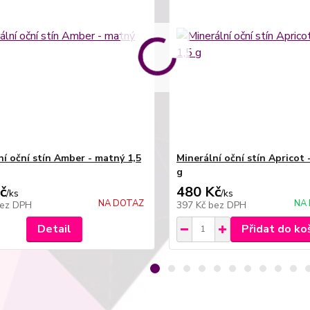
ní oční stín Amber - matný 1,5
Minerální oční stín Apricot 
g
č
480 Kč
/
ks
/
ks
NA DOTAZ
NA 
ez DPH
397 Kč
bez DPH
Detail
Přidat do ko