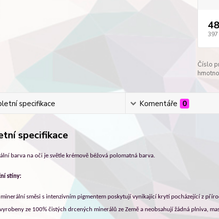
48
397
Číslo p
hmotno
etní specifikace
Komentáře
0
tní specifikace
lní barva na oči je světle krémově béžová polomatná barva.
ní stíny:
é minerální směsi s intenzivním pigmentem poskytují vynikající krytí pocházející z přír
v
yrobeny ze 100% čistých drcených minerálů ze Země a neobsahují žádná plniva, mas