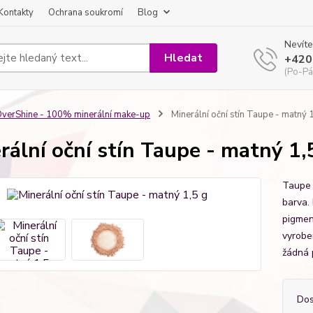
Kontakty
Ochrana soukromí
Blog
Nevíte
Hledat
+420
(Po-Pá
verShine - 100% minerální make-up
Minerální oční stín Taupe - matný 
rální oční stín Taupe - matný 1,
Taupe 
barva. 
pigment
vyrobe
žádná 
Dos