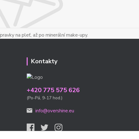
ípravky na pleť, až po minerální make-upy.
Kontakty
+420 775 575 626
(Po-Pá, 9-17 hod.)
info@overshine.eu