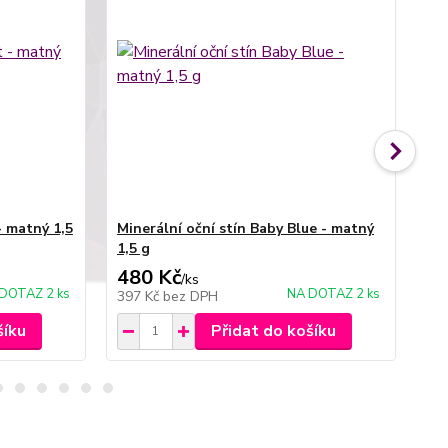
- matný 1,5
Minerální oční stín Baby Blue - matný
Min
1,5 g
1,5
480 Kč
4
/
ks
DOTAZ 2 ks
NA DOTAZ 2 ks
397 Kč
bez DPH
39
šíku
Přidat do košíku