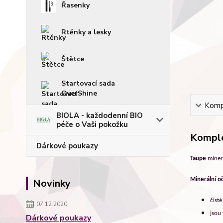
Řasenky
Rtěnky a lesky
Štětce
Startovací sada
OverShine
Kompl
BIOLA - každodenní BIO
péče o Vaši pokožku
Komple
Dárkové poukazy
Taupe
minerá
Minerální oč
Novinky
č
ist
07.12.2020
jsou 
Dárkové poukazy