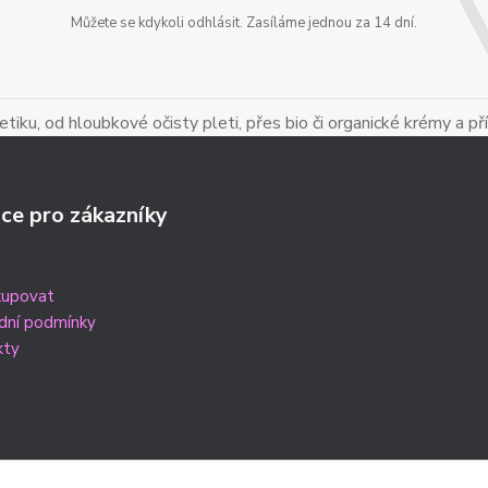
Můžete se kdykoli odhlásit. Zasíláme jednou za 14 dní.
iku, od hloubkové očisty pleti, přes bio či organické krémy a př
ce pro zákazníky
kupovat
dní podmínky
kty