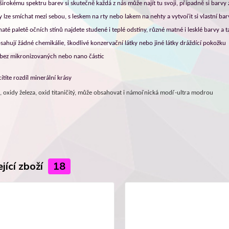
 širokému spektru barev si skutečně každá z nás může najít tu svoji, případně si barv
y lze smíchat mezi sebou, s leskem na rty nebo lakem na nehty a vytvořit si vlastní bar
até paletě očních stínů najdete studené i teplé odstíny, různé matné i lesklé barvy a ta
sahují žádné chemikálie, škodlivé konzervační látky nebo jiné látky dráždící pokožku
 bez mikronizovaných nebo nano částic
ítíte rozdíl minerální krásy
a, oxidy železa, oxid titaničitý, může obsahovat i námořnická modř-ultra modrou
jící zboží
18