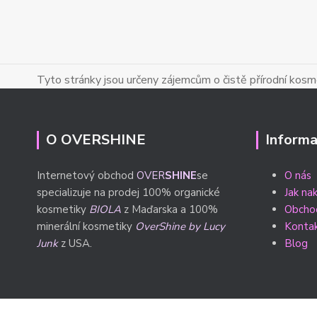
Tyto stránky jsou určeny zájemcům o čistě přírodní kosmet
O OVERSHINE
Informa
Internetový obchod
OVER
SHINE
se
O nás
specializuje na prodej 100% organické
Jak na
kosmetiky
BIOLA
z Maďarska a 100%
Obcho
minerální kosmetiky
OverShine by Lucy
Konta
Junk
z USA.
Blog