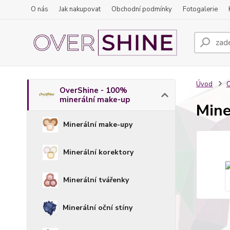
O nás
Jak nakupovat
Obchodní podmínky
Fotogalerie
Úvod
O
OverShine - 100%
minerální make-up
Mine
Minerální make-upy
Minerální korektory
Minerální tvářenky
Minerální oční stíny