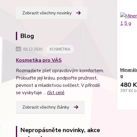
Zobrazit všechny novinky
Blog
03.12.2020
KOSMETIKA
Kosmetika pro VÁS
Minerál
Rozmazlete pleť opravdovým komfortem.
g
Probuďte její krásu, podpořte pružnost,
480 K
pevnost a mladistvou svěžest. V přírodě
397 Kč
b
se vyskytuje ...
číst celé
Zobrazit všechny články
Nepropásněte novinky, akce