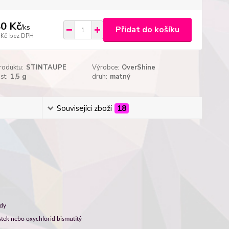
0 Kč
/
ks
Přidat do košíku
 Kč
bez DPH
roduktu:
STINTAUPE
Výrobce:
OverShine
st:
1,5 g
druh:
matný
Související zboží
18
ody
tek nebo oxychlorid bismutitý