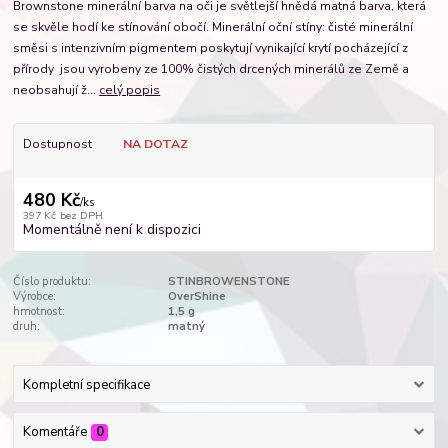
Brownstone minerální barva na oči je světlejší hnědá matná barva, která
se skvěle hodí ke stínování obočí. Minerální oční stíny: čisté minerální
směsi s intenzivním pigmentem poskytují vynikající krytí pocházející z
přírody jsou vyrobeny ze 100% čistých drcených minerálů ze Země a
neobsahují ž...
celý popis
Dostupnost
NA DOTAZ
480 Kč
/
ks
397 Kč
bez DPH
Momentálně není k dispozici
Číslo produktu:
STINBROWENSTONE
Výrobce:
OverShine
hmotnost:
1,5 g
druh:
matný
Kompletní specifikace
Komentáře
0