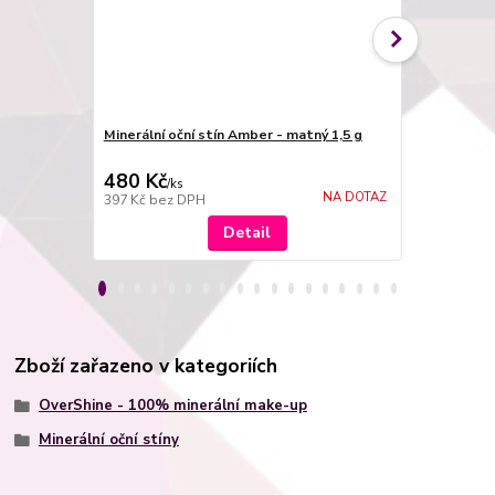
Minerální oční stín Amber - matný 1,5 g
Minerální oč
480 Kč
480 Kč
/
ks
/
ks
NA DOTAZ
397 Kč
bez DPH
397 Kč
bez 
Detail
Zboží zařazeno v kategoriích
OverShine - 100% minerální make-up
Minerální oční stíny