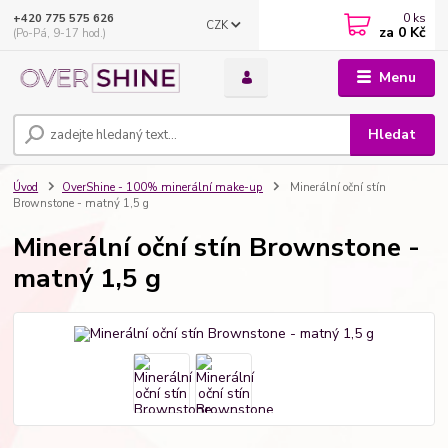
0
ks
+420 775 575 626
CZK
za
0 Kč
(Po-Pá, 9-17 hod.)
Menu
Hledat
Úvod
OverShine - 100% minerální make-up
Minerální oční stín
Brownstone - matný 1,5 g
Minerální oční stín Brownstone -
matný 1,5 g