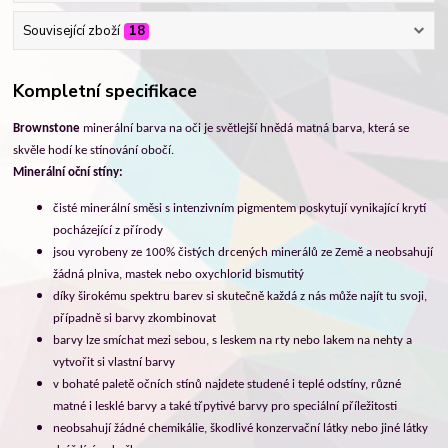
Související zboží
18
Kompletní specifikace
Brownstone
minerální barva na oči
je světlejší hnědá matná barva, která se
skvěle hodí ke stínování obočí.
Minerální oční stíny:
č
isté minerální směsi s intenzivním pigmentem poskytují vynikající krytí
pocházející z přírody
jsou v
yrobeny ze 100% čistých drcených minerálů ze Země a neobsahují
žádná plniva, mastek nebo oxychlorid bismutitý
díky širokému spektru barev si skutečně každá z nás může najít tu svoji,
případně si barvy zkombinovat
barvy lze smíchat mezi sebou, s leskem na rty nebo lakem na nehty a
vytvořit si vlastní barvy
v bohaté paletě očních stínů najdete studené i teplé odstíny, různé
matné i lesklé barvy a také třpytivé barvy pro speciální příležitosti
neobsahují žádné chemikálie, škodlivé konzervační látky nebo jiné látky