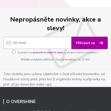
Nepropásněte novinky, akce a
slevy!
Přihlásit se
Souhlasím se
zpracováním osobních údajů
za účelem rozesílky newsletteru.
Můžete se kdykoli odhlásit. Zasíláme jednou za 14 dní.
Tyto stránky jsou určeny zájemcům o čistě přírodní kosmetiku, od
hloubkové očisty pleti, přes bio či organické krémy a přípravky na
pleť, až po minerální make-upy.
O OVERSHINE