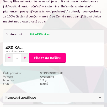
Smoky Blue minerální barva na oči je zaprášená tmavě modrá barva s
jiskřivostí. Minerální oční stíny: čisté minerální směsi s intenzivním
pigmentem poskytují vynikající krytí pocházející z přírody jsou vyrobeny
ze 100% čistých drcených minerálů ze Země a neobsahují žádná plniva,
mastek nebo oxyc...
celý popis
Dostupnost
SKLADEM 4 ks
480 Kč
/
ks
397 Kč
bez DPH
Přidat do košíku
Číslo produktu:
STINSMOKYBLUE
Výrobce:
OverShine
hmotnost:
1,5 g
druh:
lesklý
Kompletní specifikace