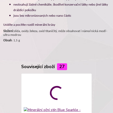
neobsahují žádné chemikálie, škodlivé konzervační látky nebo jiné látky
dráždící pokožku
jsou bez mikronizovaných nebo nano částic
Uvidíte a pocítíte rozdíl minerální krásy
Složení:
slída, oxidy železa, oxid titaničitý, může obsahovat i námořnická modř-
ultra modrou
Obsah
: 1,5 g
Související zboží
27