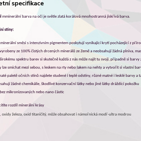
tní specifikace
l
mminerální barva na oči je světle zlatá korálová mnohostranná jiskřivá barva.
ní stíny:
é minerální směsi s intenzivním pigmentem poskytují vynikající krytí pocházející z přír
v
yrobeny ze 100% čistých drcených minerálů ze Země a neobsahují žádná plniva, mas
 širokému spektru barev si skutečně každá z nás může najít tu svoji, případně si barv
y lze smíchat mezi sebou, s leskem na rty nebo lakem na nehty a vytvořit si vlastní bar
até paletě očních stínů najdete studené i teplé odstíny, různé matné i lesklé barvy a ta
sahují žádné chemikálie, škodlivé konzervační látky nebo jiné látky dráždící pokožku
 bez mikronizovaných nebo nano částic
ítíte rozdíl minerální krásy
a, oxidy železa, oxid titaničitý, může obsahovat i námořnická modř-ultra modrou