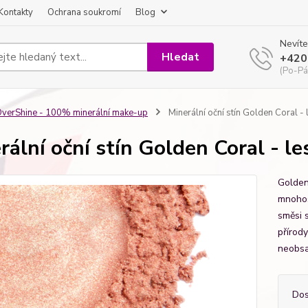
Kontakty
Ochrana soukromí
Blog
Nevíte
Hledat
+420
(Po-Pá
verShine - 100% minerální make-up
Minerální oční stín Golden Coral - 
rální oční stín Golden Coral - le
Golden
mnohost
směsi s
přírod
neobsa
Dos