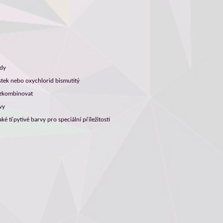
ody
tek nebo oxychlorid bismutitý
y zkombinovat
vy
ké třpytivé barvy pro speciální příležitosti