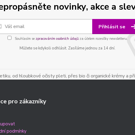
epropásněte novinky, akce a slev
Přihlásit se
Souhlasím se
zpracováním osobních údajů
za účelem rozesílky newsletteru.
Můžete se kdykoli odhlásit. Zasíláme jednou za 14 dní.
iku, od hloubkové očisty pleti, přes bio či organické krémy a př
ce pro zákazníky
kupovat
dní podmínky