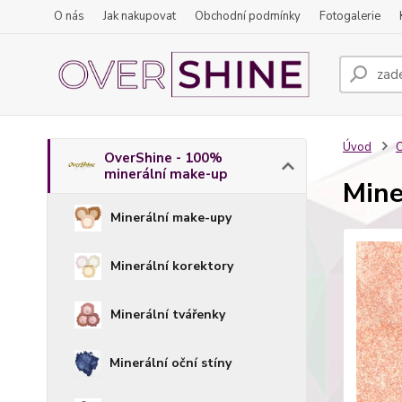
O nás
Jak nakupovat
Obchodní podmínky
Fotogalerie
Úvod
O
OverShine - 100%
minerální make-up
Mine
Minerální make-upy
Minerální korektory
Minerální tvářenky
Minerální oční stíny