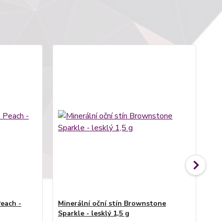
Peach -
Minerální oční stín Brownstone
Mi
Sparkle - lesklý 1,5 g
les