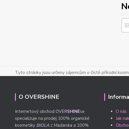
N
Tyto stránky jsou určeny zájemcům o čistě přírodní kosmet
O OVERSHINE
Informa
Internetový obchod
OVER
SHINE
se
O nás
specializuje na prodej 100% organické
Jak na
kosmetiky
BIOLA
z Maďarska a 100%
Obcho