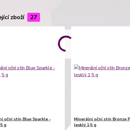
jící zboží
27
í oční stín Blue Sparkle -
Minerální oční stín Bronze 
,5 g
lesklý 1,5 g