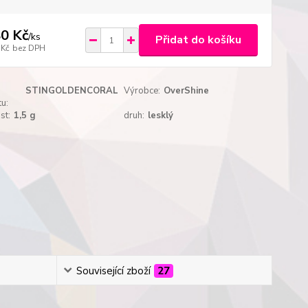
0 Kč
/
ks
Přidat do košíku
 Kč
bez DPH
STINGOLDENCORAL
Výrobce:
OverShine
u:
st:
1,5 g
druh:
lesklý
Související zboží
27