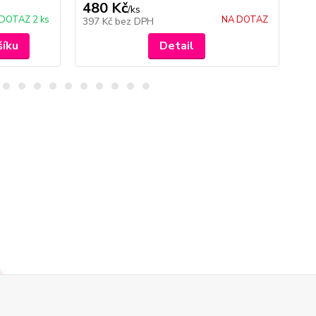
480 Kč
4
/
ks
DOTAZ 2 ks
NA DOTAZ
397 Kč
bez DPH
39
šíku
Detail