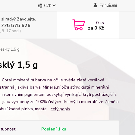
Přihlášení
CZK
 si rady? Zavolejte.
0
ks
 775 575 626
za
0 Kč
, 9-17 hod.)
lesklý 1,5 g
sklý 1,5 g
 Coral mminerální barva na oči je světle zlatá korálová
ranná jiskřivá barva. Minerální oční stíny: čisté minerální
 intenzivním pigmentem poskytují vynikající krytí pocházející z
y jsou vyrobeny ze 100% čistých drcených minerálů ze Země a
hují žádná plniva, maste...
celý popis
tupnost
Poslení 1 ks