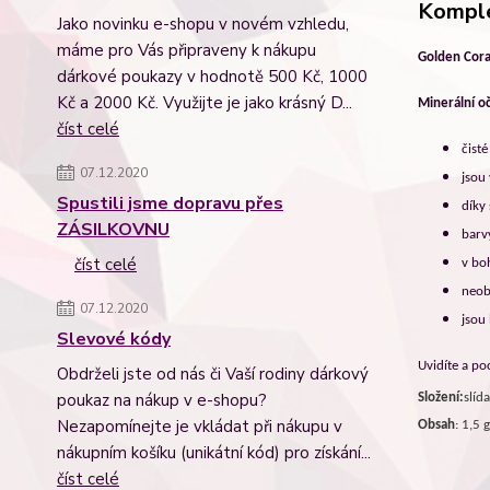
Komple
Jako novinku e-shopu v novém vzhledu,
máme pro Vás připraveny k nákupu
Golden Cora
dárkové poukazy v hodnotě 500 Kč, 1000
Kč a 2000 Kč. Využijte je jako krásný D...
Minerální oč
číst celé
č
ist
07.12.2020
jsou 
Spustili jsme dopravu přes
díky
ZÁSILKOVNU
barv
číst celé
v boh
neob
07.12.2020
jsou
Slevové kódy
Uvidíte a poc
Obdrželi jste od nás či Vaší rodiny dárkový
poukaz na nákup v e-shopu?
Složení:
slíd
Nezapomínejte je vkládat při nákupu v
Obsah
: 1,5 g
nákupním košíku (unikátní kód) pro získání...
číst celé