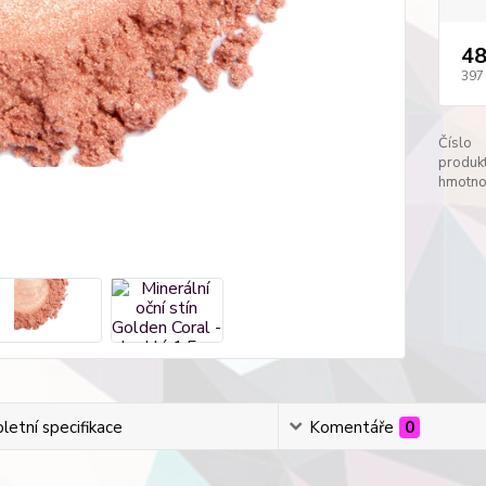
48
397
Číslo
produkt
hmotno
etní specifikace
Komentáře
0