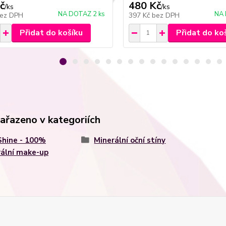
č
480 Kč
/
ks
/
ks
NA DOTAZ 2 ks
NA 
ez DPH
397 Kč
bez DPH
Přidat do košíku
Přidat do ko
zařazeno v kategoriích
Shine - 100%
Minerální oční stíny
ální make-up