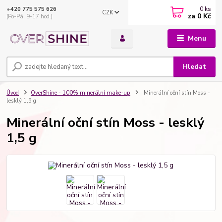
0
ks
+420 775 575 626
CZK
za
0 Kč
(Po-Pá, 9-17 hod.)
Menu
Hledat
Úvod
OverShine - 100% minerální make-up
Minerální oční stín Moss -
lesklý 1,5 g
Minerální oční stín Moss - lesklý
1,5 g