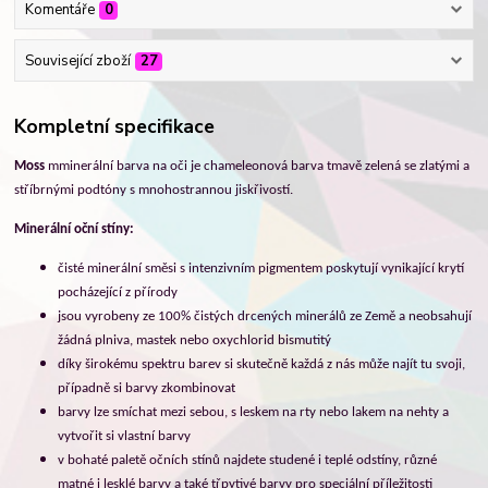
Komentáře
0
Související zboží
27
Kompletní specifikace
Moss
mminerální barva na oči je chameleonová barva tmavě zelená se zlatými a
stříbrnými podtóny s mnohostrannou jiskřivostí.
Minerální oční stíny:
č
isté minerální směsi s intenzivním pigmentem poskytují vynikající krytí
pocházející z přírody
jsou v
yrobeny ze 100% čistých drcených minerálů ze Země a neobsahují
žádná plniva, mastek nebo oxychlorid bismutitý
díky širokému spektru barev si skutečně každá z nás může najít tu svoji,
případně si barvy zkombinovat
barvy lze smíchat mezi sebou, s leskem na rty nebo lakem na nehty a
vytvořit si vlastní barvy
v bohaté paletě očních stínů najdete studené i teplé odstíny, různé
matné i lesklé barvy a také třpytivé barvy pro speciální příležitosti