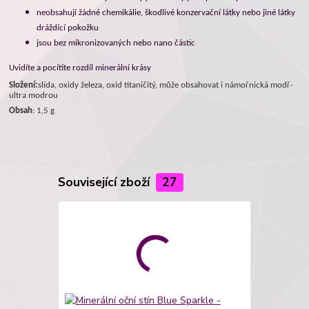
neobsahují žádné chemikálie, škodlivé konzervační látky nebo jiné látky
dráždící pokožku
jsou bez mikronizovaných nebo nano částic
Uvidíte a pocítíte rozdíl minerální krásy
Složení:
slída, oxidy železa, oxid titaničitý, může obsahovat i námořnická modř-
ultra modrou
Obsah
: 1,5 g
Související zboží
27