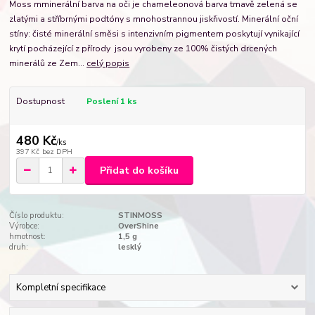
Moss mminerální barva na oči je chameleonová barva tmavě zelená se
zlatými a stříbrnými podtóny s mnohostrannou jiskřivostí. Minerální oční
stíny: čisté minerální směsi s intenzivním pigmentem poskytují vynikající
krytí pocházející z přírody jsou vyrobeny ze 100% čistých drcených
minerálů ze Zem...
celý popis
Dostupnost
Poslení 1 ks
480 Kč
/
ks
397 Kč
bez DPH
Přidat do košíku
Číslo produktu:
STINMOSS
Výrobce:
OverShine
hmotnost:
1,5 g
druh:
lesklý
Kompletní specifikace