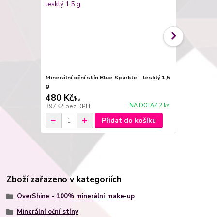
Minerální oční stín Blue Sparkle - lesklý 1,5
Minerální oč
g
1,5 g
480 Kč
480 Kč
/
ks
/
ks
NA DOTAZ 2 ks
397 Kč
bez DPH
397 Kč
bez 
Přidat do košíku
Zboží zařazeno v kategoriích
OverShine - 100% minerální make-up
Minerální oční stíny