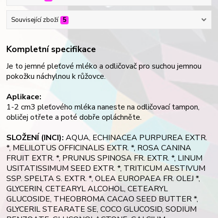
Související zboží
5
Kompletní specifikace
Je to jemné pleťové mléko a odličovač pro suchou jemnou
pokožku náchylnou k růžovce.
Aplikace:
1-2 cm3 pleťového mléka naneste na odličovací tampon,
obličej otřete a poté dobře opláchněte.
SLOŽENÍ (INCI):
AQUA, ECHINACEA PURPUREA EXTR.
*, MELILOTUS OFFICINALIS EXTR. *, ROSA CANINA
FRUIT EXTR. *, PRUNUS SPINOSA FR. EXTR. *, LINUM
USITATISSIMUM SEED EXTR. *, TRITICUM AESTIVUM
SSP. SPELTA S. EXTR. *, OLEA EUROPAEA FR. OLEJ *,
GLYCERIN, CETEARYL ALCOHOL, CETEARYL
GLUCOSIDE, THEOBROMA CACAO SEED BUTTER *,
GLYCERIL STEARATE SE, COCO GLUCOSID, SODIUM