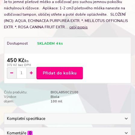
Je to jemné pleťové mléko a odličovač pro suchou jemnou pokožku
náchylnou k růžovce. Aplikace: 1-2 cm3 pleťového mléka naneste na
odličovací tampon, obličej otřete a poté dobře opláchněte. SLOŽENÍ
(INCI): AQUA, ECHINACEA PURPUREA EXTR. *, MELILOTUS OFFICINALIS
EXTR. *, ROSA CANINA FRUIT EXTR....
celý popis
Dostupnost
SKLADEM 4 ks
450 Kč
/
ks
372 Kč
bez DPH
Přidat do košíku
Číslo produktu:
BIOLA850CZ100
Výrobce:
Biola
objem:
100 ml
Kompletní specifikace
Komentáře
0