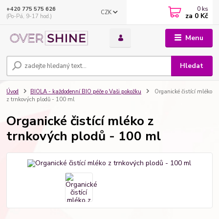
0
ks
+420 775 575 626
CZK
za
0 Kč
(Po-Pá, 9-17 hod.)
Menu
Hledat
Úvod
BIOLA - každodenní BIO péče o Vaši pokožku
Organické čistící mléko
z trnkových plodů - 100 ml
Organické čistící mléko z
trnkových plodů - 100 ml