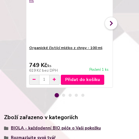
Organické čistící mléko z chrpy - 100 ml
Levandulové 
749 Kč
260 Kč
/
ks
/
ks
Poslení 1 ks
619 Kč
bez DPH
215 Kč
bez 
Přidat do košíku
Zboží zařazeno v kategoriích
BIOLA - každodenní BIO péče o Vaši pokožku
Rozmazlujte svoji tvář