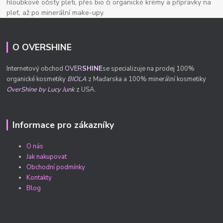
hloubkové očisty pleti, přes bio či organické krémy a přípravky na
pleť, až po minerální make-upy.
O OVERSHINE
Internetový obchod
OVER
SHINE
se specializuje na prodej 100%
organické kosmetiky
BIOLA
z Maďarska a 100% minerální kosmetiky
OverShine by Lucy Junk
z USA.
Informace pro zákazníky
O nás
Jak nakupovat
Obchodní podmínky
Kontakty
Blog