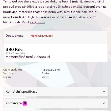
Tento gel obsahuje extrakt z lesklokorky lesklé (reishi), která je známá
pro své protizánětlivé a regenerační účinky.Je obzvláště doporučován na
bradavice, mateřská znaménka nebo větší pihy. Účinně hojí i malé
ranky.Použití: Aplikujte tenkou vrstvu přímo na místo, které chcete
léčit.Obsah: 75 ml
celý popis
Dostupnost
NENÍ SKLADEM
390 Kč
/
ks
322 Kč
bez DPH
Momentálně není k dispozici
Číslo produktu:
RES018CZ75
Výrobce:
Biola
objem:
75 ml
Kompletní specifikace
Komentáře
0