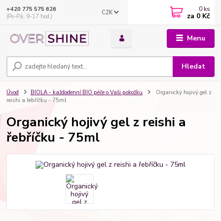
0
ks
+420 775 575 626
CZK
za
0 Kč
(Po-Pá, 9-17 hod.)
Menu
Hledat
Úvod
BIOLA - každodenní BIO péče o Vaši pokožku
Organický hojivý gel z
reishi a řebříčku - 75ml
Organický hojivý gel z reishi a
řebříčku - 75ml