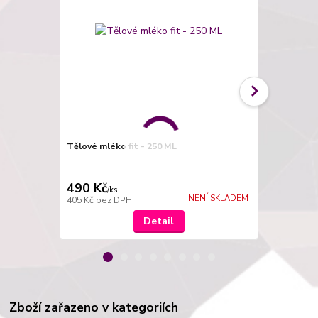
Tělové mléko fit - 250 ML
Organický om
rozmarýnu a
490 Kč
1 660 Kč
/
ks
NENÍ SKLADEM
405 Kč
bez DPH
1 372 Kč
bez
Detail
Zboží zařazeno v kategoriích