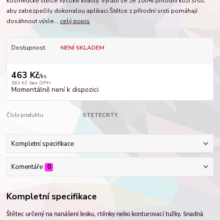
kosmetické štětce vysoké kvality. Vyrábí se ze 100% přírodní kozí srsti,
aby zabezpečily dokonalou aplikaci.Štětce z přírodní srsti pomáhají
dosáhnout výsle...
celý popis
Dostupnost
NENÍ SKLADEM
463 Kč
/
ks
383 Kč
bez DPH
Momentálně není k dispozici
Číslo produktu:
STETECRTY
Kompletní specifikace
Komentáře
0
Kompletní specifikace
Štětec určený na nanášení lesku, rtěnky nebo konturovací tužky. Snadná