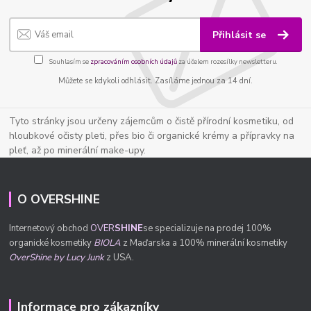
Přihlásit se
Souhlasím se
zpracováním osobních údajů
za účelem rozesílky newsletteru.
Můžete se kdykoli odhlásit. Zasíláme jednou za 14 dní.
Tyto stránky jsou určeny zájemcům o čistě přírodní kosmetiku, od
hloubkové očisty pleti, přes bio či organické krémy a přípravky na
pleť, až po minerální make-upy.
O OVERSHINE
Internetový obchod
OVER
SHINE
se specializuje na prodej 100%
organické kosmetiky
BIOLA
z Maďarska a 100% minerální kosmetiky
OverShine by Lucy Junk
z USA.
Informace pro zákazníky