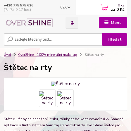
0
ks
+420 775 575 626
CZK
za
0 Kč
(Po-Pá, 9-17 hod.)
Menu
Hledat
Úvod
OverShine - 100% minerální make-up
Štětec na rty
Štětec na rty
Štětec určený na nanášení lesku, rtěnky nebo konturovací tužky. Snadná
aplikace s tímto štětcem Vám zajistí perfektní rty.OverShine štětce jsou