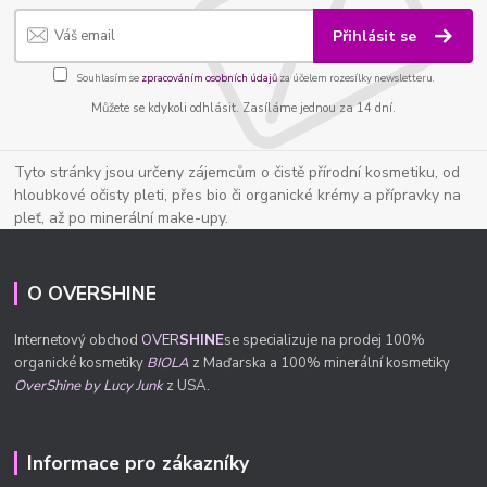
Přihlásit se
Souhlasím se
zpracováním osobních údajů
za účelem rozesílky newsletteru.
Můžete se kdykoli odhlásit. Zasíláme jednou za 14 dní.
Tyto stránky jsou určeny zájemcům o čistě přírodní kosmetiku, od
hloubkové očisty pleti, přes bio či organické krémy a přípravky na
pleť, až po minerální make-upy.
O OVERSHINE
Internetový obchod
OVER
SHINE
se specializuje na prodej 100%
organické kosmetiky
BIOLA
z Maďarska a 100% minerální kosmetiky
OverShine by Lucy Junk
z USA.
Informace pro zákazníky