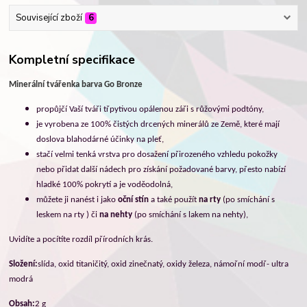
Související zboží
6
Kompletní specifikace
Minerální tvářenka barva
Go Bronze
propůjčí Vaší tváři
třpytivou opálenou záři s růžovými podtóny,
je vyrobena
ze 100% čistých drcených minerálů ze Země
, které mají
doslova blahodárné účinky na pleť,
stačí velmi tenká vrstva pro dosažení přirozeného vzhledu pokožky
nebo přidat další nádech pro získání požadované barvy, přesto nabízí
hladké 100% pokrytí a je voděodolná,
můžete ji nanést i jako
oční stín
a také použít
na rty
(po smíchání s
leskem na rty ) či
na nehty
(po smíchání s lakem na nehty),
Uvidíte a pocítíte rozdíl přírodních krás.
Složení:
slída, oxid titaničitý, oxid zinečnatý, oxidy železa, námořní modř- ultra
modrá
Obsah:
2 g