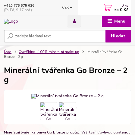
0
ks
+420 775 575 626
CZK
za
0 Kč
(Po-Pá, 9-17 hod.)
Menu
Hledat
Úvod
OverShine - 100% minerální make-up
Minerální tvářenka Go
Bronze – 2 g
Minerální tvářenka Go Bronze – 2
g
Minerální tvářenka barva Go Bronze propůjčí Vaší tváři třpytivou opálenou