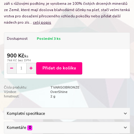
záři s růžovými podtóny, je vyrobena ze 100% čistých drcených minerálů
ze Země, které mají doslova blahodárné účinky na pleť, stačí velmi tenká
vrstva pro dosažení přirozeného vzhledu pokožky nebo přidat další
nádech pro zís...
celý popis
Dostupnost
Poslední 3 ks
900 Kč
/
ks
744 Kč
bez DPH
Přidat do košíku
Číslo produktu:
TVARGOBRONZE
Výrobce:
OverShine
hmotnost:
2 g
Kompletní specifikace
Komentáře
0