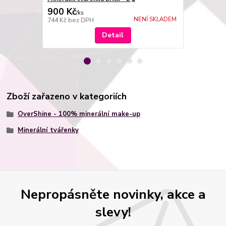
900 Kč
900 Kč
/
ks
/
ks
NENÍ SKLADEM
744 Kč
bez DPH
744 Kč
bez 
Detail
Zboží zařazeno v kategoriích
OverShine - 100% minerální make-up
Minerální tvářenky
Nepropásněte novinky, akce a
slevy!