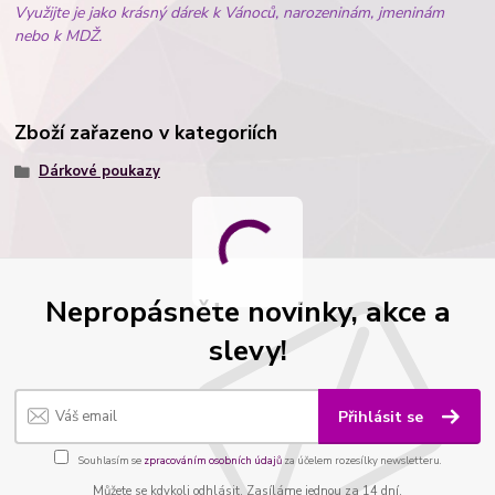
Využijte je jako krásný dárek k Vánoců, narozeninám, jmeninám
nebo k MDŽ.
Zboží zařazeno v kategoriích
Dárkové poukazy
Nepropásněte novinky, akce a
slevy!
Přihlásit se
Souhlasím se
zpracováním osobních údajů
za účelem rozesílky newsletteru.
Můžete se kdykoli odhlásit. Zasíláme jednou za 14 dní.