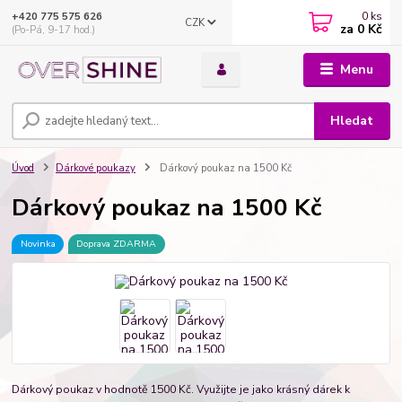
0
ks
+420 775 575 626
CZK
za
0 Kč
(Po-Pá, 9-17 hod.)
Menu
Hledat
Úvod
Dárkové poukazy
Dárkový poukaz na 1500 Kč
Dárkový poukaz na 1500 Kč
Novinka
Doprava ZDARMA
Dárkový poukaz v hodnotě 1500 Kč. Využijte je jako krásný dárek k