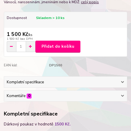
Vánoců, narozeninám, jmeninám nebo k MDŽ.
celý popis
Dostupnost
Skladem > 10 ks
1 500 Kč
/
ks
1 500 Kč
bez DPH
Přidat do košíku
EAN kód:
DP1500
Kompletní specifikace
Komentáře
0
Kompletní specifikace
Dárkový poukaz v hodnotě
1500 Kč
.