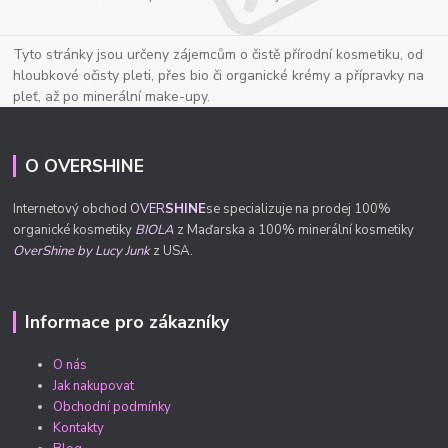
Tyto stránky jsou určeny zájemcům o čistě přírodní kosmetiku, od
hloubkové očisty pleti, přes bio či organické krémy a přípravky na
pleť, až po minerální make-upy.
O OVERSHINE
Internetový obchod
OVER
SHINE
se specializuje na prodej 100%
organické kosmetiky
BIOLA
z Maďarska a 100% minerální kosmetiky
OverShine by Lucy Junk
z USA.
Informace pro zákazníky
O nás
Jak nakupovat
Obchodní podmínky
Kontakty