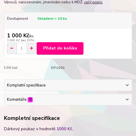
Vánoců, narozeninám, jmeninám nebo k MDŽ.
celý popis
Dostupnost
Skladem > 10 ks
1 000 Kč
/
ks
1 000 Kč
bez DPH
Přidat do košíku
EAN kód:
DP1000
Kompletní specifikace
Komentáře
0
Kompletní specifikace
Dárkový poukaz v hodnotě
1000 Kč
.