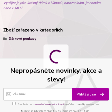
Využijte je jako krásný dárek k Vánoců, narozeninám, jmeninám
nebo k MDŽ.
Zboží zařazeno v kategoriích
Dárkové poukazy
Nepropásněte novinky, akce a
slevy!
Přihlásit se
Souhlasím se
zpracováním osobních údajů
za účelem rozesílky newsletteru.
Můžete se kdykoli odhlásit. Zasíláme jednou za 14 dní.