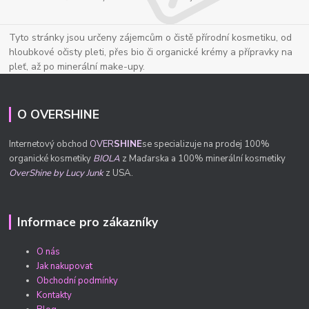
Tyto stránky jsou určeny zájemcům o čistě přírodní kosmetiku, od
hloubkové očisty pleti, přes bio či organické krémy a přípravky na
pleť, až po minerální make-upy.
O OVERSHINE
Internetový obchod
OVER
SHINE
se specializuje na prodej 100%
organické kosmetiky
BIOLA
z Maďarska a 100% minerální kosmetiky
OverShine by Lucy Junk
z USA.
Informace pro zákazníky
O nás
Jak nakupovat
Obchodní podmínky
Kontakty