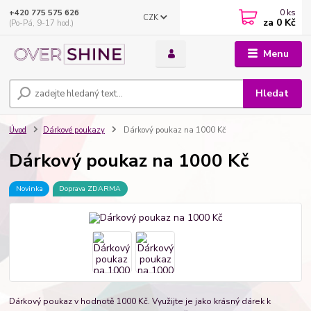
0
ks
+420 775 575 626
CZK
za
0 Kč
(Po-Pá, 9-17 hod.)
Menu
Hledat
Úvod
Dárkové poukazy
Dárkový poukaz na 1000 Kč
Dárkový poukaz na 1000 Kč
Novinka
Doprava ZDARMA
Dárkový poukaz v hodnotě 1000 Kč. Využijte je jako krásný dárek k